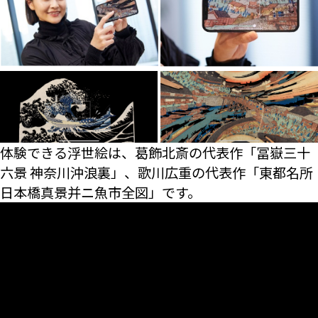
体験できる浮世絵は、葛飾北斎の代表作「冨嶽三十
六景 神奈川沖浪裏」、歌川広重の代表作「東都名所
日本橋真景并ニ魚市全図」です。